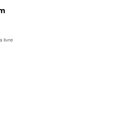
em
 livre