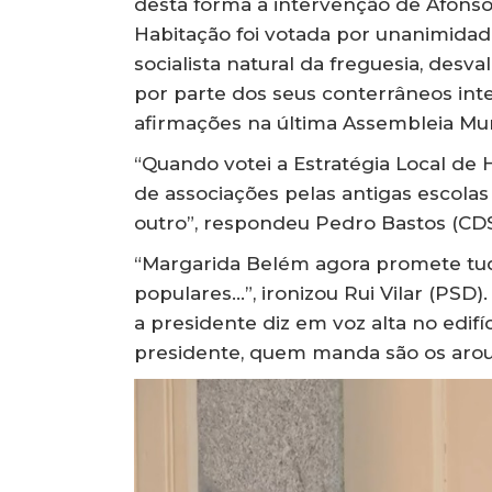
desta forma a intervenção de Afonso 
Habitação foi votada por unanimidad
socialista natural da freguesia, desva
por parte dos seus conterrâneos int
afirmações na última Assembleia Mun
“Quando votei a Estratégia Local de
de associações pelas antigas escolas
outro”, respondeu Pedro Bastos (CDS
“Margarida Belém agora promete tudo
populares…”, ironizou Rui Vilar (PSD).
a presidente diz em voz alta no edif
presidente, quem manda são os arouq