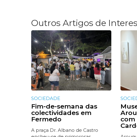
Outros Artigos de Intere
SOCIEDADE
SOCIE
Fim-de-semana das
Muse
colectividades em
Arou
Fermedo
com 
Card
A praça Dr. Albano de Castro
encheu-se de primorosas
Arouqu