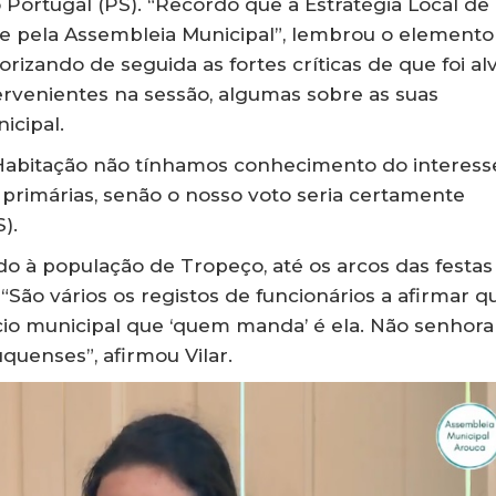
Portugal (PS). “Recordo que a Estratégia Local de
e pela Assembleia Municipal”, lembrou o elemento
lorizando de seguida as fortes críticas de que foi al
ervenientes na sessão, algumas sobre as suas
icipal.
 Habitação não tínhamos conhecimento do interess
 primárias, senão o nosso voto seria certamente
).
 à população de Tropeço, até os arcos das festas
 “São vários os registos de funcionários a afirmar q
ício municipal que ‘quem manda’ é ela. Não senhora
uenses”, afirmou Vilar.