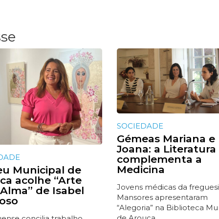
sse
SOCIEDADE
Gémeas Mariana e
Joana: a Literatura
DADE
complementa a
Medicina
u Municipal de
ca acolhe “Arte
Jovens médicas da fregues
Alma” de Isabel
Mansores apresentaram
oso
“Alegoria” na Biblioteca Mu
de Arouca
ense concilia trabalho