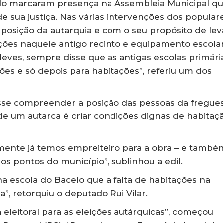
nado marcaram presença na Assembleia Municipal q
 de sua justiça. Nas várias intervenções dos populare
 posição da autarquia e com o seu propósito de lev
ações naquele antigo recinto e equipamento escolar
Neves, sempre disse que as antigas escolas primári
ões e só depois para habitações”, referiu um dos
sse compreender a posição das pessoas da fregues
e um autarca é criar condições dignas de habitaç
izmente já temos empreiteiro para a obra – e també
s pontos do município”, sublinhou a edil.
a escola do Bacelo que a falta de habitações na
a”, retorquiu o deputado Rui Vilar.
leitoral para as eleições autárquicas”, começou