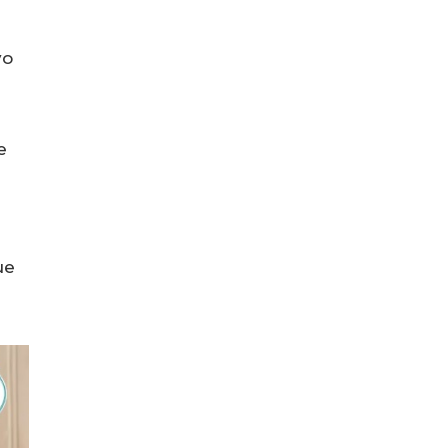
vo
e
ue