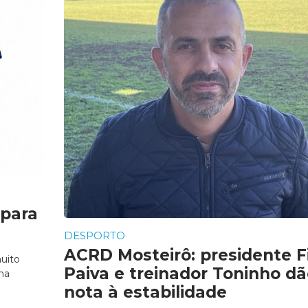
 para
DESPORTO
ACRD Mosteirô: presidente Fi
uito
Paiva e treinador Toninho d
ma
nota à estabilidade