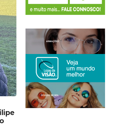
lipe
ão