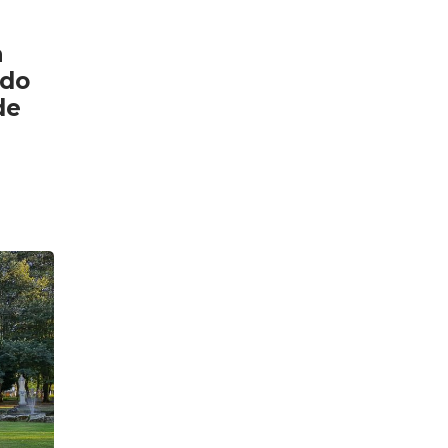
a
 do
de