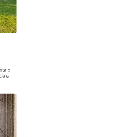
rar o
2030»